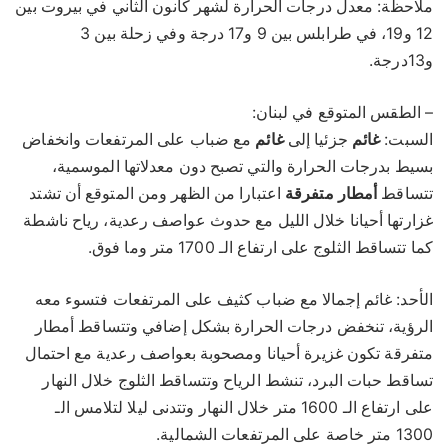
ملاحظة: معدل درجات الحرارة لشهر كانون الثاني في بيروت بين
12 و19، في طرابلس بين 9 و17 درجة وفي زحلة بين 3
و13درجة.
– الطقس المتوقع في لبنان:
السبت:
غائم
جزئيا إلى
غائم
مع ضباب على المرتفعات وانخفاض
بسيط بدرجات الحرارة والتي تصبح دون معدلاتها الموسمية،
تتساقط
أمطار
متفرقة
اعتبارا من الظهر ومن المتوقع أن تشتد
غزارتها أحيانا خلال الليل مع حدوث عواصف رعدية، رياح ناشطة
كما تتساقط الثلوج على ارتفاع الـ 1700 متر وما فوق.
الأحد: غائم إجمالا مع ضباب كثيف على المرتفعات فتسوء معه
الرؤية، تنخفض درجات الحرارة بشكل إضافي وتتساقط أمطار
متفرقة تكون غزيرة أحيانا ومصحوبة بعواصف رعدية مع احتمال
تساقط حبات البرد، تنشط الرياح وتتساقط الثلوج خلال النهار
على ارتفاع الـ 1600 متر خلال النهار وتتدنى ليلا لتلامس الـ
1300 متر خاصة على المرتفعات الشمالية.