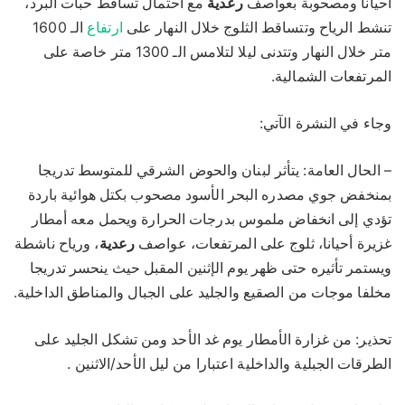
أحيانا ومصحوبة بعواصف
رعدية
مع احتمال تساقط حبات البرد،
تنشط الرياح وتتساقط الثلوج خلال النهار على
ارتفاع
الـ 1600
متر خلال النهار وتتدنى ليلا لتلامس الـ 1300 متر خاصة على
المرتفعات الشمالية.
وجاء في النشرة الآتي:
– الحال العامة: يتأثر لبنان والحوض الشرقي للمتوسط تدريجا
بمنخفض جوي مصدره البحر الأسود مصحوب بكتل هوائية باردة
تؤدي إلى انخفاض ملموس بدرجات الحرارة ويحمل معه أمطار
غزيرة أحيانا، ثلوج على المرتفعات، عواصف
رعدية
، ورياح ناشطة
ويستمر تأثيره حتى ظهر يوم الإثنين المقبل حيث ينحسر تدريجا
مخلفا موجات من الصقيع والجليد على الجبال والمناطق الداخلية.
تحذير: من غزارة الأمطار يوم غد الأحد ومن تشكل الجليد على
الطرقات الجبلية والداخلية اعتبارا من ليل الأحد/الاثنين .