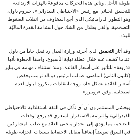
طويلة الأجل. وتأتي هذه التحركات مدفوعةً بالهزات الارتدادية
للتحقيق الجنائي مع رئيس «الاحتياطي الفيدرالي»، جيروم باول،
وهو التطور الدراماتيكي الذي أجج المخاوف من انفلات الضغوط
التضخمية، وألقى بظلال من الشك حول استدامة القدرة الماليّة
للبلاد.
وقد أثار
التحقيق
الذي أجرته وزارة العدل رد فعل حاداً من باول
عندما كشف عنه خلال عطلة نهاية الأسبوع، واصفاً الخطوة بأنها
«ذريعة» للتأثير على أسعار الفائدة. ومنذ استئناف مهامه في يناير
(كانون الثاني) الماضي، طالب الرئيس دونالد ترمب بخفض
أسعار الفائدة بشكل حاد، ووجه انتقادات متكررة لباول لعدم
استجابته، وفق «رويترز».
ويخشى المستثمرون أن أي تآكل في الثقة باستقلالية «الاحتياطي
الفيدرالي» والتزامه بالاستقرار السعري قد يرفع توقعات
التضخم، مما يؤدي إلى انحدار منحنى العائد مع طلب المشاركين
في السوق تعويضاً إضافياً مقابل الاحتفاظ بسندات الخزانة طويلة