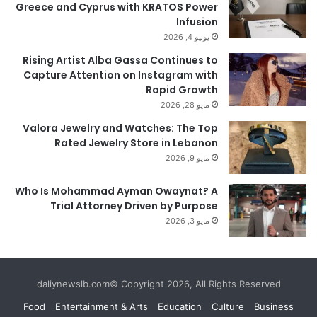
Greece and Cyprus with KRATOS Power
Infusion
يونيو 4, 2026
Rising Artist Alba Gassa Continues to
Capture Attention on Instagram with
Rapid Growth
مايو 28, 2026
Valora Jewelry and Watches: The Top
Rated Jewelry Store in Lebanon
مايو 9, 2026
Who Is Mohammad Ayman Owaynat? A
Trial Attorney Driven by Purpose
مايو 3, 2026
daliynewslb.com© Copyright 2026, All Rights Reserved
Food
Entertainment & Arts
Education
Culture
Business