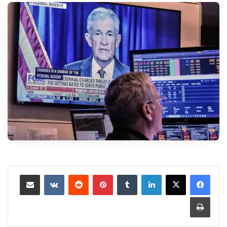
لينكدإن
‏Tumblr
بينتيريست
‏Reddit
‏VKontakte
مشاركة عبر البريد
طباعة