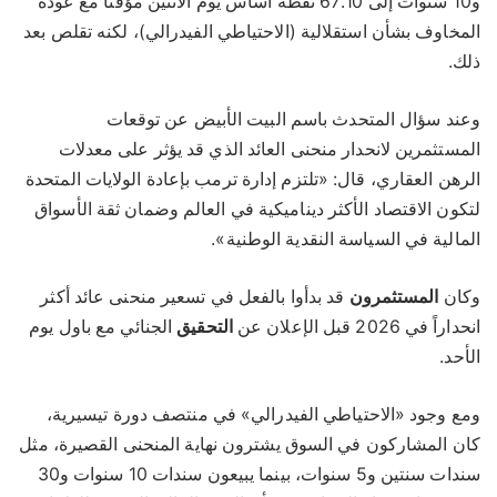
و10 سنوات إلى 67.10 نقطة أساس يوم الاثنين مؤقتاً مع عودة
المخاوف بشأن استقلالية (الاحتياطي الفيدرالي)، لكنه تقلص بعد
ذلك.
وعند سؤال المتحدث باسم البيت الأبيض عن توقعات
المستثمرين لانحدار منحنى العائد الذي قد يؤثر على معدلات
الرهن العقاري، قال: «تلتزم إدارة ترمب بإعادة الولايات المتحدة
لتكون الاقتصاد الأكثر ديناميكية في العالم وضمان ثقة الأسواق
المالية في السياسة النقدية الوطنية».
وكان
المستثمرون
قد بدأوا بالفعل في تسعير منحنى عائد أكثر
انحداراً في 2026 قبل الإعلان عن
التحقيق
الجنائي مع باول يوم
الأحد.
ومع وجود «الاحتياطي الفيدرالي» في منتصف دورة تيسيرية،
كان المشاركون في السوق يشترون نهاية المنحنى القصيرة، مثل
سندات سنتين و5 سنوات، بينما يبيعون سندات 10 سنوات و30