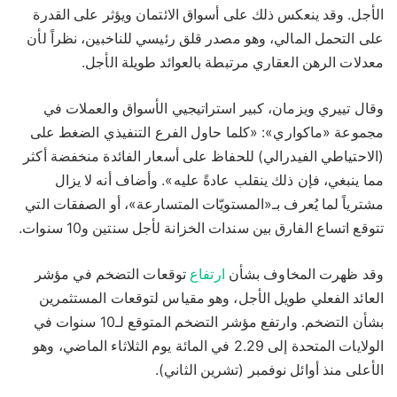
الأجل. وقد ينعكس ذلك على أسواق الائتمان ويؤثر على القدرة
على التحمل المالي، وهو مصدر قلق رئيسي للناخبين، نظراً لأن
معدلات الرهن العقاري مرتبطة بالعوائد طويلة الأجل.
وقال تييري ويزمان، كبير استراتيجيي الأسواق والعملات في
مجموعة «ماكواري»: «كلما حاول الفرع التنفيذي الضغط على
(الاحتياطي الفيدرالي) للحفاظ على أسعار الفائدة منخفضة أكثر
مما ينبغي، فإن ذلك ينقلب عادةً عليه». وأضاف أنه لا يزال
مشترياً لما يُعرف بـ«المستويّات المتسارعة»، أو الصفقات التي
تتوقع اتساع الفارق بين سندات الخزانة لأجل سنتين و10 سنوات.
وقد ظهرت المخاوف بشأن
ارتفاع
توقعات التضخم في مؤشر
العائد الفعلي طويل الأجل، وهو مقياس لتوقعات المستثمرين
بشأن التضخم. وارتفع مؤشر التضخم المتوقع لـ10 سنوات في
الولايات المتحدة إلى 2.29 في المائة يوم الثلاثاء الماضي، وهو
الأعلى منذ أوائل نوفمبر (تشرين الثاني).