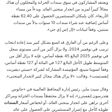
ويعتقد المشاركون في سوق سندات الخزانة والمحللون أن هناك
مجالاً كبيراً لمزيد من انحدار منحنى العائد. وبدءاً من مساء
الأربعاء، كان بإمكان المستثمرين الحصول على 62.40 نقطة
أساس إضافية عند شراء سندات 10 سنوات بدلاً من سندات
سنتين، وفقاً لبيانات «إل إس إي جي».
وعلى الرغم من أن الفارق قد اتسع بشكل كبير منذ إعادة انتخاب
ترمب في نوفمبر 2024، ولا يزال أكبر من أدنى مستوى سجل
في نوفمبر 2025 البالغ 45 نقطة أساس، فإنه لا يزال أقل من
المتوسط طويل الأجل البالغ 1.27 في المائة أو 127 نقطة أساس،
وفقاً لسويتا سينغ، المؤسِسة المشاركة لشركة «سيتي ديفيرنت
إنفستمنت». وقالت: «لا يزال هناك مجال كبير لانحدار المنحنى».
وقال سيث ماير، رئيس إدارة المحافظ العالمية في «جانوس
هندرسون إنفسترز»، إنه لا يزال محتفظاً بسندات الخزانة ومراكز
أخرى تراهن على انحدار منحنى العائد، أو انخفاض أسعار
السندات
طويلة الأجل مع إصرار المستثمرين على الحصول على عائد