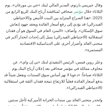
وقال جيريمي بارنوم، المدير المالي لبنك «جي بي مورغان»، يوم
الثلاثاء خلال
مؤتمر
صحافي لمناقشة أرباح البنك للربع الرابع من
2025: «هذا الصراع المتزايد بين البيت الأبيض و(الاحتياطي
الفيدرالي) قد يؤدي إلى رفع أسعار الفائدة ويعقد جهود إنعاش
سوق الإسكان». وأضاف: «السرد العام في السوق هو أن فقدان
استقلالية (الاحتياطي الفيدرالي) يميل إلى إحداث انحدار أكبر في
منحنى العائد وأضرار أخرى على الديناميكية الاقتصادية
المستمرة».
وعبّر روبن فينس، الرئيس التنفيذي لبنك «بي إن واي»، عن
مخاوف مماثلة في مؤتمر صحافي بعد إعلان أرباح البنك يوم
الثلاثاء صباحاً: «دعونا لا نهز أساس سوق السندات ونفعل شيئاً قد
يدفع أسعار الفائدة فعلياً للارتفاع نتيجة فقدان الثقة في استقلالية
(الاحتياطي الفيدرالي)».
وانحدر منحنى العائد بين سندات الخزانة الأميركية لأجل سنتين