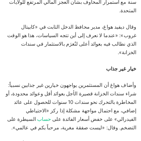
سنة مع استمرار المخاوف بشأن العجز المالي المرتفع للولايات
المتحدة.
وقال ديفيد هواغ، مدير محافظ الدخل الثابت في «كابيتال
غروب»: «عندما لا نعرف إلى أين تتجه السياسات، هذا هو الوقت
الذي نطالب فيه بعوائد أعلى لنُغرَم بالاستثمار في سندات
الخزانة».
خيار غير جذاب
وأضاف هواغ أن المستثمرين يواجهون خيارين غير جذابين نسبياً:
شراء سندات الخزانة قصيرة الأجل بعوائد أقل وعوائد محدودة، أو
المخاطرة بالتحرك نحو سندات 10 سنوات للحصول على عائد
إضافي، مع احتمال مواجهة مشكلة إذا ركز «الاحتياطي
الفيدرالي» على خفض أسعار الفائدة على
حساب
السيطرة على
التضخم. وقال: «ليست صفقة مغرية، مرحباً بكم في عالمي».