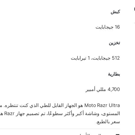
كبش
16 جيجابايت
تخزين
512 جيجابايت، 1 تيرابايت
بطارية
4,700 مللي أمبير
Moto Razr Ultra هو الجهاز القابل للطي الذي كنت ت
المست
سعر بالطبع.