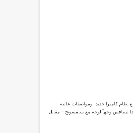
نتظره. مع نظام كاميرا جديد، ومواصفات عالية
وى، وشاشة أكبر وأكثر سطوعًا، تم تصميم جهاز Razr هذا ليتنافس وجهاً لوجه مع سامسونج – مقابل