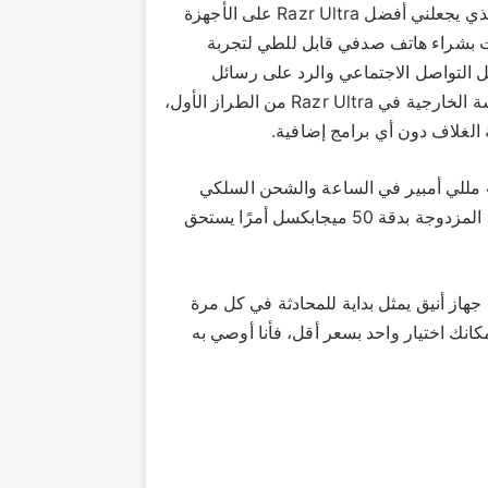
إن شاشته مقاس 7 بوصات رائعة، ولكن هذا ليس هو السبب الذي يجعلني أفضل Razr Ultra على الأجهزة
 بشراء هاتف صدفي قابل للطي لتجربة
ل التواصل الاجتماعي والرد على رسائل
WhatsApp دون فتح هاتفي 100 مرة يوميًا. تعتبر تجربة الشاشة الخارجية في Razr Ultra من الطراز الأول،
لغلاف دون أي برامج إضافية.
التي تبلغ سعتها 4700 مللي أمبير في الساعة والشحن السلكي
بقدرة 68 وات، مما يؤدي إلى تشغيله بسرعة. لا تعد الكاميرات المزدوجة بدقة 50 ميجابكسل أمرًا يستحق
جهاز أنيق يمثل بداية للمحادثة في كل مرة
إمكانك اختيار واحد بسعر أقل، فأنا أوصي به