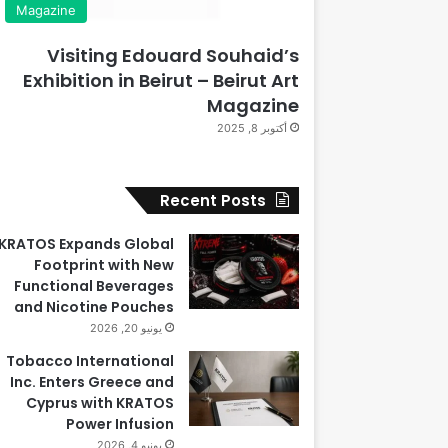
Magazine
Visiting Edouard Souhaid’s
Exhibition in Beirut – Beirut Art
Magazine
أكتوبر 8, 2025
Recent Posts
KRATOS Expands Global
Footprint with New
Functional Beverages
and Nicotine Pouches
يونيو 20, 2026
Tobacco International
Inc. Enters Greece and
Cyprus with KRATOS
Power Infusion
يونيو 4, 2026