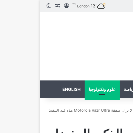
℃
13
تسجيل الدخول
مقال عشوائي
الوضع المظلم
London
ياضة
علوم وتكنولوجيا
ENGLISH
العام الجديد، نفس الهاتف الذكي المفضل. لا تزال صفقة Motorola Razr Ultra هذه قيد التنفيذ