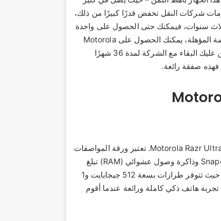
قات وخصومات شركات النقل تخفض قدرًا كبيرًا من ذلك،
ثلاث سنوات، فيمكنك حتى الحصول على واحدة
AT&T تقدمه. من خلال المقايضة المؤهلة، يمكنك الحصول على Motorola
Razr Ultra دون أي تكلفة إضافية على فاتورتك الشهرية. يتعين عليك البقاء مع الشركة لمدة 36 شهرًا
، فهذه صفقة رائعة.
إذا كنت تفكر في هاتف قابل للطي، فمن الصعب التغلب على Motorola Razr Ultra. تعتبر ورقة المواصفات
الخاصة بها رائعة، حيث تتميز بمجموعة شرائح Snapdragon 8 Elite وذاكرة وصول عشوائي (RAM) تبلغ
سعتها 16 جيجابايت. تعد مساحة التخزين الأساسية رائعة أيضًا، حيث تتوفر طرازات بسعة 512 جيجابايت و1
 تجربة هاتف ذكي كاملة ورائعة عندما أقوم