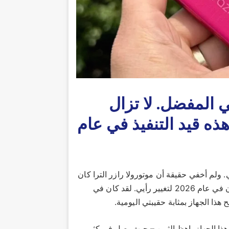
ي المفضل. لا تزال
قة Motorola Razr Ultra هذه قيد التنفيذ في عام
ي. ولم أخفي حقيقة أن
موتورولا رازر الترا
كان
الماضي، ولم يحدث شيء حتى الآن في عام 2026 لتغيير رأيي. لقد كان في
 هذا الجهاز بمثابة حقيبتي اليومية.
 هذا الجهاز باهظ الثمن – حيث يصل في كثير