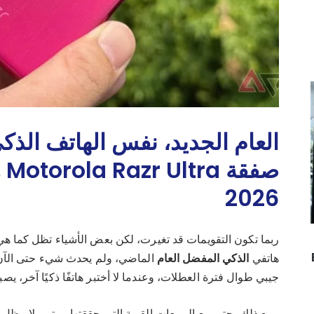
العام الجديد، نفس الهاتف الذك
صف
2026
ربما تكون التقويمات قد تغيرت، لكن بعض الأشياء تظل كما ه
هاتفي
الذكي
المفضل
العام
جيبي طوال فترة العطلات، وعندما لا أختبر هاتفًا ذكيًا آخر، يصبح
ومع ذلك، حتى مع المبيعات القوية التي حققتها موتورولا، يظل