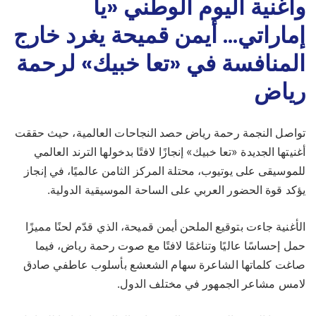
وأغنية اليوم الوطني «يا
إماراتي… أيمن قميحة يغرد خارج
المنافسة في «تعا خبيك» لرحمة
رياض
تواصل النجمة رحمة رياض حصد النجاحات العالمية، حيث حققت
أغنيتها الجديدة «تعا خبيك» إنجازًا لافتًا بدخولها الترند العالمي
للموسيقى على يوتيوب، محتلة المركز الثامن عالميًا، في إنجاز
يؤكد قوة الحضور العربي على الساحة الموسيقية الدولية.
الأغنية جاءت بتوقيع الملحن أيمن قميحة، الذي قدّم لحنًا مميزًا
حمل إحساسًا عاليًا وتناغمًا لافتًا مع صوت رحمة رياض، فيما
صاغت كلماتها الشاعرة سهام الشعشع بأسلوب عاطفي صادق
لامس مشاعر الجمهور في مختلف الدول.